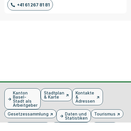
+41 61 267 81 81
Fusszeile
Kanton
Stadtplan
Kontakte
Basel-
& Karte
&
Stadt als
Adressen
Arbeitgeber
Gesetzessammlung
Daten und
Tourismus
Statistiken
Veranstaltungen
Publikationen
Medien