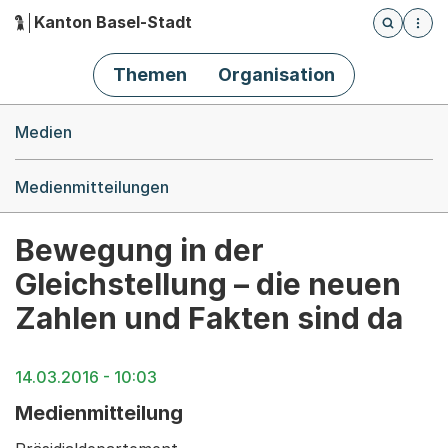
Kanton Basel-Stadt
Öffnet die
(Dieser Link führt zur Startseite)
Hauptnavigation
Themen
Organisation
Breadcrumb-Navigation
Medien
Medienmitteilungen
Bewegung in der
Gleichstellung – die neuen
Zahlen und Fakten sind da
14.03.2016 - 10:03
Medienmitteilung