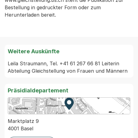
www.gleichstellung.bs.ch steht die Publikation zur
Bestellung in gedruckter Form oder zum
Herunterladen bereit.
Weitere Auskünfte
Leila Straumann, Tel. +41 61 267 66 81 Leiterin 
Abteilung Gleichstellung von Frauen und Männern 
Präsidialdepartement
Zur Karte von MapBS.
Externer Link, wird in einem
Marktplatz 9
4001 Basel