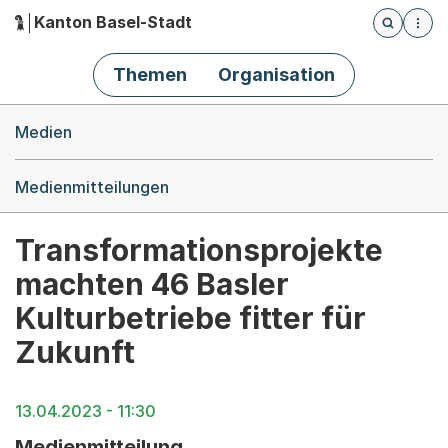
Kanton Basel-Stadt
Öffnet die
(Dieser Link führt zur Startseite)
Hauptnavigation
Themen
Organisation
Breadcrumb-Navigation
Medien
Medienmitteilungen
Transformationsprojekte
machten 46 Basler
Kulturbetriebe fitter für
Zukunft
13.04.2023 - 11:30
Medienmitteilung