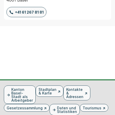
4001 Basel
+41 61 267 81 81
Fusszeile
Kanton
Stadtplan
Kontakte
Basel-
& Karte
&
Stadt als
Adressen
Arbeitgeber
Gesetzessammlung
Daten und
Tourismus
Statistiken