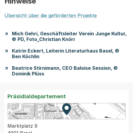
Hinweise
Übersicht über die geförderten Projekte
Mich Gehri, Geschäftsleiter Verein Junge Kultur,
© PD, Foto_Christian Knörr
Katrin Eckert, Leiterin Literaturhaus Basel, ©
Ben Köchlin
Beatrice Stirnimann, CEO Baloise Session, ©
Dominik Plüss
Präsidialdepartement
Zur Karte von MapBS.
Externer Link, wird in einem
Marktplatz 9