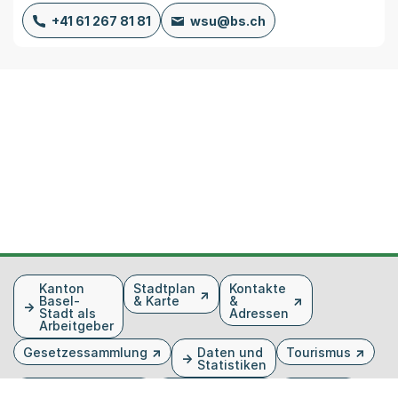
+41 61 267 81 81
wsu@bs.ch
Fusszeile
Kanton
Stadtplan
Kontakte
Basel-
& Karte
&
Stadt als
Adressen
Arbeitgeber
Gesetzessammlung
Daten und
Tourismus
Statistiken
Veranstaltungen
Publikationen
Medien