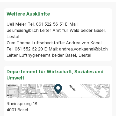
Weitere Auskünfte
Ueli Meier Tel. 061 522 56 51 E-Mail: 
ueli.meier@bl.ch Leiter Amt für Wald beider Basel, 
Liestal 

Zum Thema Luftschadstoffe: Andrea von Känel 
Tel. 061 552 62 29 E-Mail: andrea.vonkaenel@bl.ch 
Leiter Lufthygieneamt beider Basel, Liestal  
Departement für Wirtschaft, Soziales und
Umwelt
Zur Karte von MapBS.
Externer Link, wird in einem
Rheinsprung 18
4001 Basel