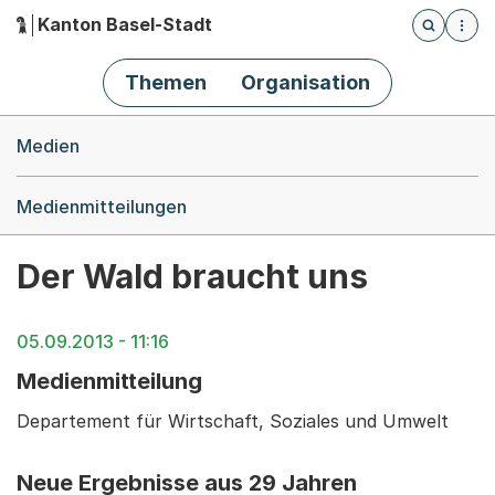
Kanton Basel-Stadt
Öffnet die
(Dieser Link führt zur Startseite)
Hauptnavigation
Themen
Organisation
Breadcrumb-Navigation
Medien
Medienmitteilungen
Der Wald braucht uns
05.09.2013 - 11:16
Medienmitteilung
Departement für Wirtschaft, Soziales und Umwelt
Neue Ergebnisse aus 29 Jahren