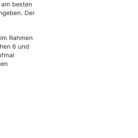
, am besten
angeben. Der
e im Rahmen
chen 6 und
nfmal
gen