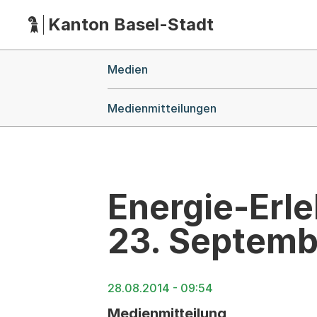
Kanton Basel-Stadt
Hauptnavigation
(Dieser Link führt zur Startseite)
Breadcrumb-Navigation
Medien
Medienmitteilungen
Energie-Erl
23. Septemb
28.08.2014 - 09:54
Medienmitteilung