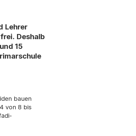
d Lehrer
frei. Deshalb
 und 15
Primarschule
miden bauen
4 von 8 bis
adi-