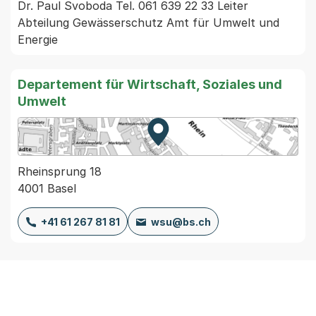
Dr. Paul Svoboda Tel. 061 639 22 33 Leiter 
Abteilung Gewässerschutz Amt für Umwelt und 
Energie 
Departement für Wirtschaft, Soziales und
Umwelt
Zur Karte von MapBS.
Externer Link, wird in einem
Rheinsprung 18
4001 Basel
+41 61 267 81 81
wsu@bs.ch