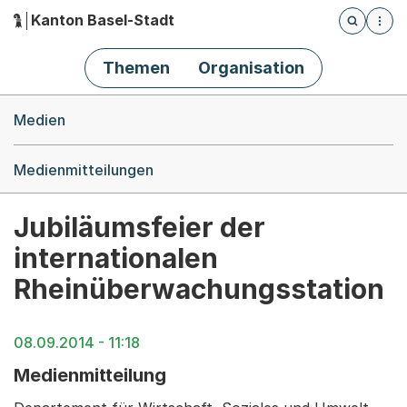
Kanton Basel-Stadt
Öffnet die
(Dieser Link führt zur Startseite)
Hauptnavigation
Themen
Organisation
Breadcrumb-Navigation
Medien
Medienmitteilungen
Jubiläumsfeier der
internationalen
Rheinüberwachungsstation
08.09.2014 - 11:18
Medienmitteilung