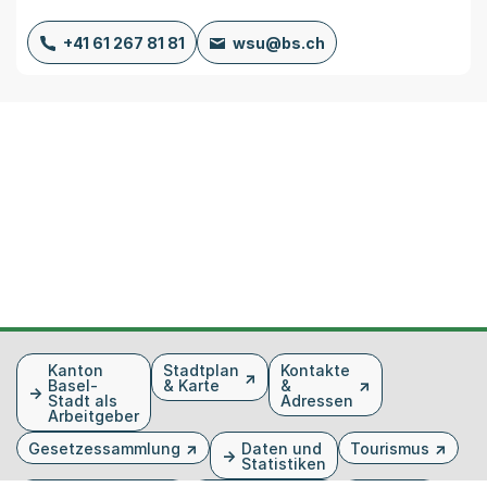
+41 61 267 81 81
wsu@bs.ch
Fusszeile
Kanton
Stadtplan
Kontakte
Basel-
& Karte
&
Stadt als
Adressen
Arbeitgeber
Gesetzessammlung
Daten und
Tourismus
Statistiken