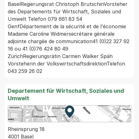
BaselRegierungsrat Christoph BrutschinVorsteher 
des Departements für Wirtschaft, Soziales und 
Umwelt Telefon 079 661 83 54

GenfDépartement de la sécurité et de l'économie 
Madame Caroline Widmersecrétaire générale 
adjointe chargée de communication41 (0)22 327 92 
16 ou 41 (0)76 424 80 49

ZürichRegierungsrätin Carmen Walker Späh 
Vorsteherin der VolkswirtschaftsdirektionTelefon 
043 259 26 02  
Departement für Wirtschaft, Soziales und
Umwelt
Zur Karte von MapBS.
Externer Link, wird in einem
Rheinsprung 18
4001 Basel