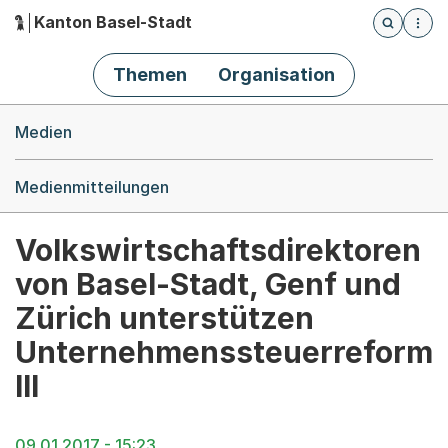
Kanton Basel-Stadt
Öffnet die
(Dieser Link führt zur Startseite)
Hauptnavigation
Themen
Organisation
Breadcrumb-Navigation
Medien
Medienmitteilungen
Volkswirtschaftsdirektoren
von Basel-Stadt, Genf und
Zürich unterstützen
Unternehmenssteuerreform
III
09.01.2017 - 15:23