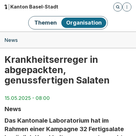
Kanton Basel-Stadt
Öffnet die
(Dieser Link führt zur Startseite)
Hauptnavigation
Themen
Organisation
Breadcrumb-Navigation
News
Krankheitserreger in
abgepackten,
genussfertigen Salaten
15.05.2025 - 08:00
News
Das Kantonale Laboratorium hat im
Rahmen einer Kampagne 32 Fertigsalate