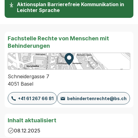
Aktionsplan Barrierefreie Kommunikation in
(Startet einen Download)
Leichter Sprache
Fachstelle Rechte von Menschen mit
Behinderungen
Zur Karte von MapBS.
Externer Link, wird in einem
Schneidergasse 7
4051 Basel
+41 61 267 66 81
behindertenrechte@bs.ch
Inhalt aktualisiert
08.12.2025