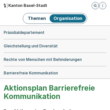
Kanton Basel-Stadt
Öffnet die
(Dieser Link führt zur Startseite)
Hauptnavigation
Themen
Organisation
Breadcrumb-Navigation
Präsidialdepartement
Gleichstellung und Diversität
Rechte von Menschen mit Behinderungen
Barrierefreie Kommunikation
Aktionsplan Barrierefreie
Kommunikation