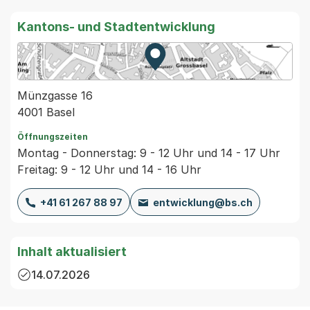
Kantons- und Stadtentwicklung
Zur Karte von MapBS.
Externer Link, wird in einem
Münzgasse 16
4001 Basel
Öffnungszeiten
Montag - Donnerstag: 9 - 12 Uhr und 14 - 17 Uhr
Freitag: 9 - 12 Uhr und 14 - 16 Uhr
+41 61 267 88 97
entwicklung@bs.ch
Inhalt aktualisiert
14.07.2026