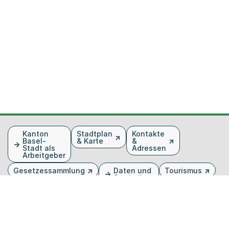
Fusszeile
Kanton
Stadtplan
Kontakte
Basel-
& Karte
&
Stadt als
Adressen
Arbeitgeber
Gesetzessammlung
Daten und
Tourismus
Statistiken
Veranstaltungen
Publikationen
Medien
Kantonsblatt
Bilddatenbank
Organigramm
Gebärdensprache