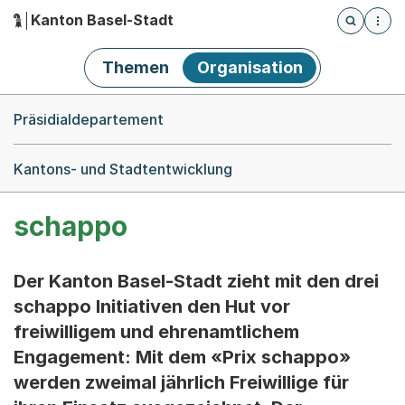
Kanton Basel-Stadt
Öffnet die
(Dieser Link führt zur Startseite)
Hauptnavigation
Themen
Organisation
Breadcrumb-Navigation
Präsidialdepartement
Kantons- und Stadtentwicklung
schappo
Der Kanton Basel-Stadt zieht mit den drei
schappo Initiativen den Hut vor
freiwilligem und ehrenamtlichem
Engagement: Mit dem «Prix schappo»
werden zweimal jährlich Freiwillige für