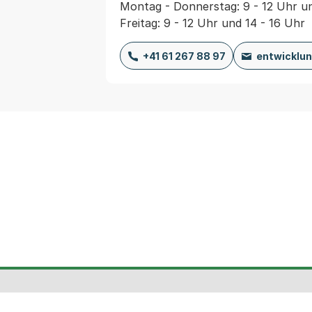
Montag - Donnerstag: 9 - 12 Uhr un
Freitag: 9 - 12 Uhr und 14 - 16 Uhr
+41 61 267 88 97
entwicklu
Fusszeile
Kanton
Stadtplan
Kontak