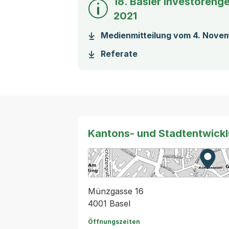
18. Basler Investoren
2021
Medienmitteilung vom 4. Nove
(Startet einen Downlo
Referate
Kantons- und Stadtentwick
Zur K
Exter
Münzgasse 16
4001 Basel
Öffnungszeiten