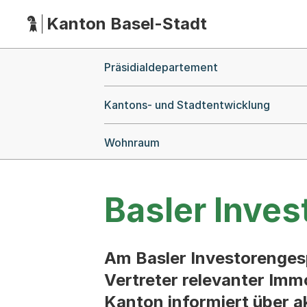
Kanton Basel-Stadt
Hauptnavigation
(Dieser Link führt zur Startseite)
Breadcrumb-Navigation
Präsidialdepartement
Kantons- und Stadtentwicklung
Wohnraum
Basler Inve
Am Basler Investorenges
Vertreter relevanter Imm
Kanton informiert über 