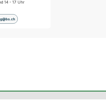
d 14 - 17 Uhr
ng@bs.ch
te
Gesetzessammlung
Daten und
Tourismus