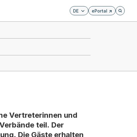
DE
ePortal
Externer Link, wird i
Öffnet di
ne Vertreterinnen und
Verbände teil. Der
ung. Die Gäste erhalten