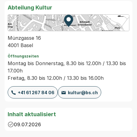
Abteilung Kultur
Zur Karte von MapBS.
Externer Link, wird in einem
Münzgasse 16
4001 Basel
Öffnungszeiten
Montag bis Donnerstag, 8.30 bis 12.00h / 13.30 bis
17.00h
Freitag, 8.30 bis 12.00h / 13.30 bis 16.00h
+41 61 267 84 06
kultur@bs.ch
Inhalt aktualisiert
09.07.2026