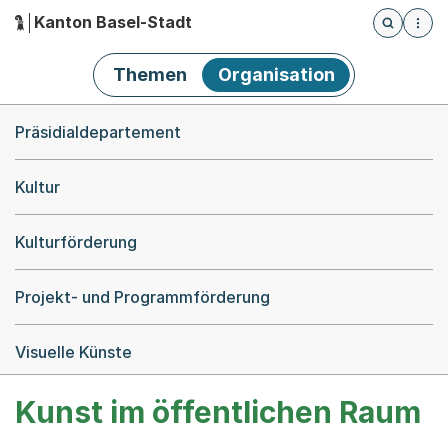
Kanton Basel-Stadt
Öffnet die
(Dieser Link führt zur Startseite)
Hauptnavigation
Themen
Organisation
Breadcrumb-Navigation
Präsidialdepartement
Kultur
Kulturförderung
Projekt- und Programmförderung
Visuelle Künste
Kunst im öffentlichen Raum