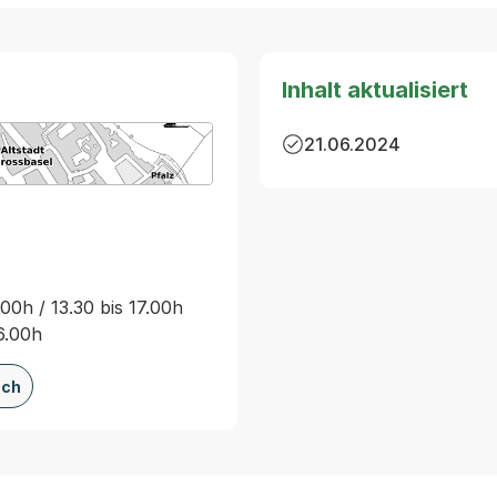
Inhalt aktualisiert
21.06.2024
arte von MapBS.
ner Link, wird in einem neuen Tab oder Fenster geöffnet
00h / 13.30 bis 17.00h
16.00h
.ch