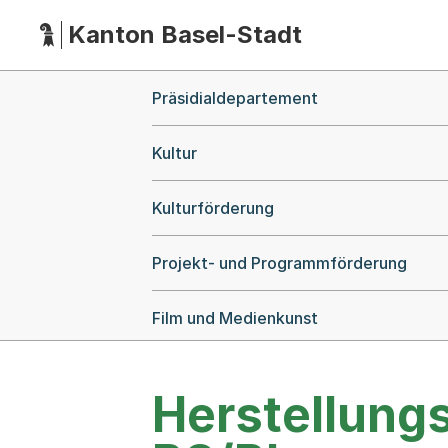
Kanton Basel-Stadt
Hauptnavigation
(Dieser Link führt zur Startseite)
Breadcrumb-Navigation
Präsidialdepartement
Kultur
Kulturförderung
Projekt- und Programmförderung
Film und Medienkunst
Herstellung