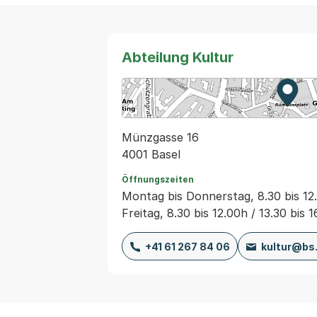
Abteilung Kultur
Zur K
Exter
Münzgasse 16
4001 Basel
Öffnungszeiten
Montag bis Donnerstag, 8.30 bis 12.
Freitag, 8.30 bis 12.00h / 13.30 bis 
+41 61 267 84 06
kultur@bs