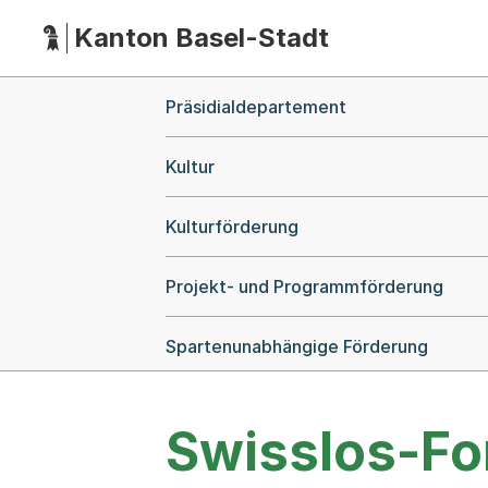
Kanton Basel-Stadt
Hauptnavigation
(Dieser Link führt zur Startseite)
Breadcrumb-Navigation
Präsidialdepartement
Kultur
Kulturförderung
Projekt- und Programmförderung
Spartenunabhängige Förderung
Swisslos-Fo