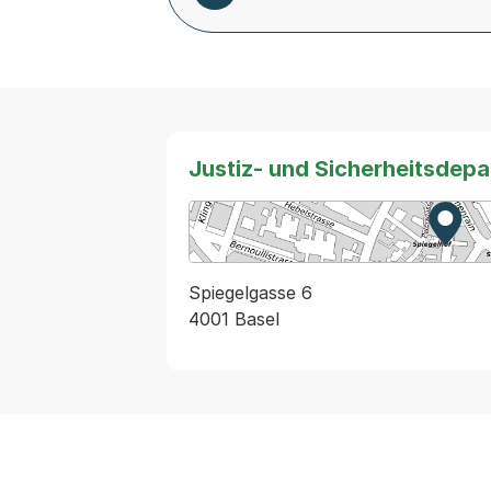
Justiz- und Sicherheitsdep
Zur K
Exter
Spiegelgasse 6
4001 Basel