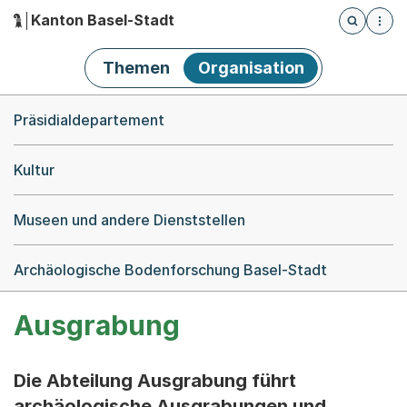
Kanton Basel-Stadt
Öffnet die
(Dieser Link führt zur Startseite)
Hauptnavigation
Themen
Organisation
Breadcrumb-Navigation
Präsidialdepartement
Kultur
Museen und andere Dienststellen
Archäologische Bodenforschung Basel-Stadt
Ausgrabung
Die Abteilung Ausgrabung führt
archäologische Ausgrabungen und