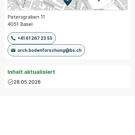
Zur Karte von MapBS.
Externer Link, wird in einem
Petersgraben 11
4051 Basel
+41 61 267 23 55
arch.bodenforschung@bs.ch
Inhalt aktualisiert
28.05.2026