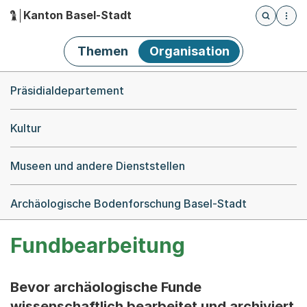
Kanton Basel-Stadt
Öffnet die
(Dieser Link führt zur Startseite)
Hauptnavigation
Themen
Organisation
Breadcrumb-Navigation
Präsidialdepartement
Kultur
Museen und andere Dienststellen
Archäologische Bodenforschung Basel-Stadt
Fundbearbeitung
Bevor archäologische Funde
wissenschaftlich bearbeitet und archiviert