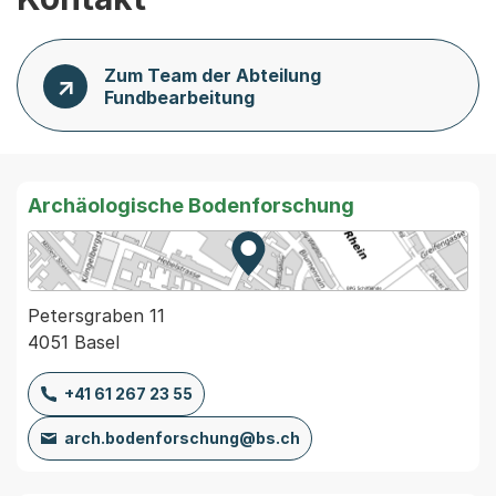
Zum Team der Abteilung
Fundbearbeitung
Archäologische Bodenforschung
Zur Karte von MapBS.
Externer Link, wird in einem
Petersgraben 11
4051 Basel
+41 61 267 23 55
arch.bodenforschung@bs.ch