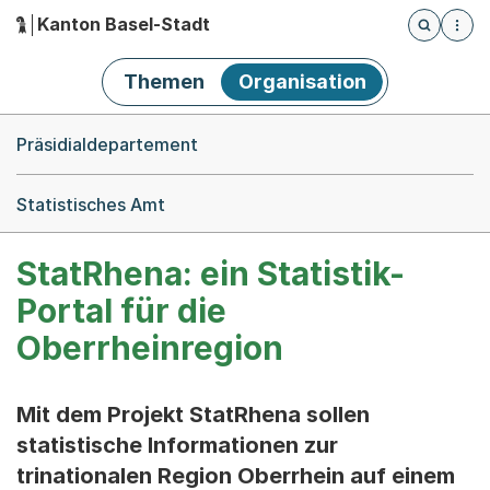
Kanton Basel-Stadt
Öffnet die
(Dieser Link führt zur Startseite)
Hauptnavigation
Themen
Organisation
Breadcrumb-Navigation
Präsidialdepartement
Statistisches Amt
StatRhena: ein Statistik-
Portal für die
Oberrheinregion
Mit dem Projekt StatRhena sollen
statistische Informationen zur
trinationalen Region Oberrhein auf einem