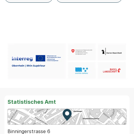
Statistisches Amt
Zur Karte von MapBS.
Externer Link, wird in einem
Binningerstrasse 6