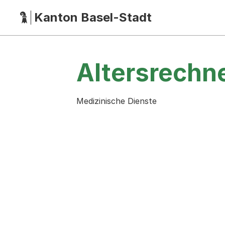
Kanton Basel-Stadt
Hauptnavigation
(Dieser Link führt zur Startseite)
Altersrechn
Medizinische Dienste