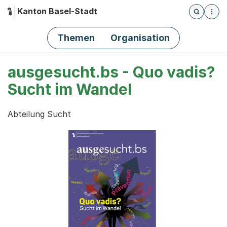
Kanton Basel-Stadt
Öffnet die
(Dieser Link führt zur Startseite)
Hauptnavigation
Themen
Organisation
ausgesucht.bs - Quo vadis?
Sucht im Wandel
Abteilung Sucht