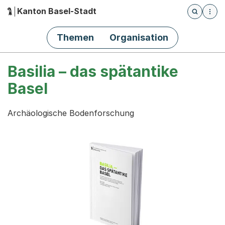
Kanton Basel-Stadt
Öffnet die
(Dieser Link führt zur Startseite)
Hauptnavigation
Themen
Organisation
Basilia – das spätantike
Basel
Archäologische Bodenforschung