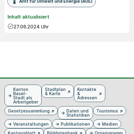
Amt für Umwelt und Energie (AUE)
Inhalt aktualisiert
27.06.2024
Uhr
Fusszeile
Kanton
Stadtplan
Kontakte
Basel-
& Karte
&
Stadt als
Adressen
Arbeitgeber
Gesetzessammlung
Daten und
Tourismus
Statistiken
Veranstaltungen
Publikationen
Medien
Kantonsblatt
Bilddatenbank
Organigramm