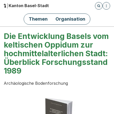
Kanton Basel-Stadt
Öffnet die
(Dieser Link führt zur Startseite)
Hauptnavigation
Themen
Organisation
Die Entwicklung Basels vom
keltischen Oppidum zur
hochmittelalterlichen Stadt:
Überblick Forschungsstand
1989
Archäologische Bodenforschung