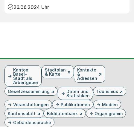
26.06.2024
Uhr
Fusszeile
Kanton
Stadtplan
Kontakte
Basel-
& Karte
&
Stadt als
Adressen
Arbeitgeber
Gesetzessammlung
Daten und
Tourismus
Statistiken
Veranstaltungen
Publikationen
Medien
Kantonsblatt
Bilddatenbank
Organigramm
Gebärdensprache
Externer Link, wird in einem neuen Tab oder Fenster 
Externer Link, wird in einem neuen Tab oder Fe
Externer Link, wird in einem neuen Tab od
Externer Link, wird in einem neuen Tab 
Externer Link, wird in einem neuen 
Twitter
Facebook
Instagram
Youtube
Linkedin