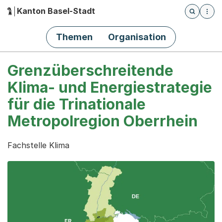
Kanton Basel-Stadt
Öffnet die
(Dieser Link führt zur Startseite)
Hauptnavigation
Themen
Organisation
Grenzüberschreitende
Klima- und Energiestrategie
für die Trinationale
Metropolregion Oberrhein
Fachstelle Klima