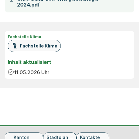
(Startet einen Download)
2024.pdf
Fachstelle Klima
Fachstelle Klima
Inhalt aktualisiert
11.05.2026
Uhr
Fusszeile
Kanton
Stadtplan
Kontakte