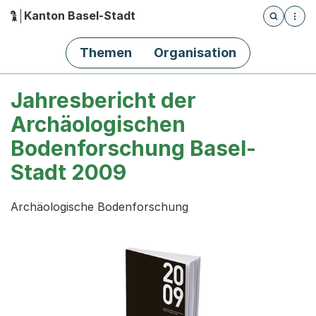
Kanton Basel-Stadt
Öffnet die
(Dieser Link führt zur Startseite)
Hauptnavigation
Themen
Organisation
Jahresbericht der
Archäologischen
Bodenforschung Basel-
Stadt 2009
Archäologische Bodenforschung