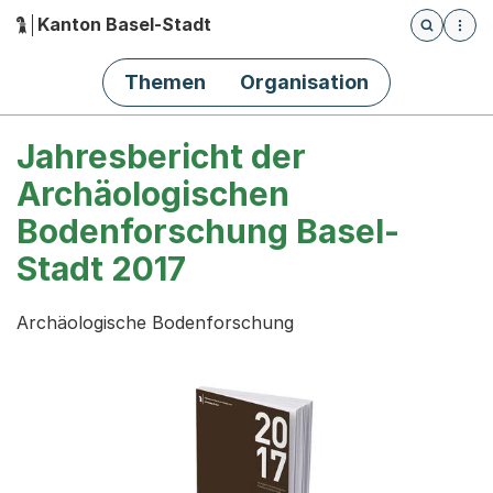
Kanton Basel-Stadt
Öffnet die
(Dieser Link führt zur Startseite)
Hauptnavigation
Themen
Organisation
Jahresbericht der
Archäologischen
Bodenforschung Basel-
Stadt 2017
Archäologische Bodenforschung