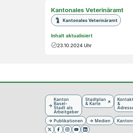
Kantonales Veterinäramt
Kantonales Veterinäramt
Inhalt aktualisiert
23.10.2024
Uhr
Fusszeile
Kanton
Stadtplan
Kontak
Basel-
& Karte
&
Stadt als
Adress
Arbeitgeber
Publikationen
Medien
Kanton
Externer Link, wird in einem neue
Externer Link, wird in eine
Externer Link, wird in
Externer Link, wird 
Externer Link, w
Twitter
Facebook
Instagram
Youtube
Linkedin