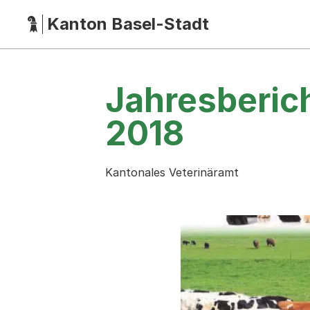
Kanton Basel-Stadt
Hauptnavigation
(Dieser Link führt zur Startseite)
Jahresberic
2018
Kantonales Veterinäramt