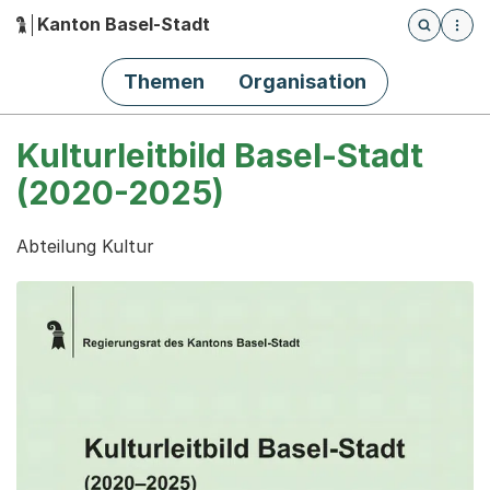
Kanton Basel-Stadt
Öffnet die
(Dieser Link führt zur Startseite)
Hauptnavigation
Themen
Organisation
Kulturleitbild Basel-Stadt
(2020-2025)
Abteilung Kultur