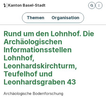
Kanton Basel-Stadt
Öffnet die
(Dieser Link führt zur Startseite)
Hauptnavigation
Themen
Organisation
Rund um den Lohnhof. Die
Archäologischen
Informationsstellen
Lohnhof,
Leonhardskirchturm,
Teufelhof und
Leonhardsgraben 43
Archäologische Bodenforschung