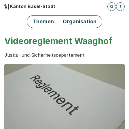
Kanton Basel-Stadt
Öffnet die
(Dieser Link führt zur Startseite)
Hauptnavigation
Themen
Organisation
Videoreglement Waaghof
Justiz- und Sicherheitsdepartement