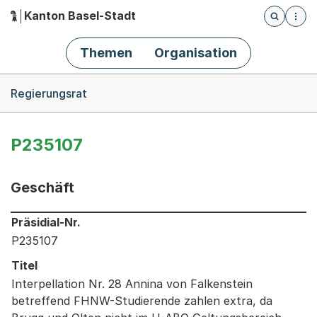
Kanton Basel-Stadt
Öffnet die
(Dieser Link führt zur Startseite)
Hauptnavigation
Themen
Organisation
Breadcrumb-Navigation
Regierungsrat
P235107
Geschäft
Informationen zum Ausgewählten Geschäft
Präsidial-Nr.
P235107
Titel
Interpellation Nr. 28 Annina von Falkenstein
betreffend FHNW-Studierende zahlen extra, da