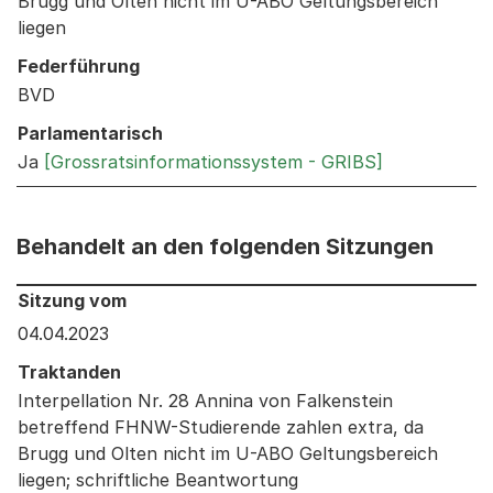
Brugg und Olten nicht im U-ABO Geltungsbereich
liegen
Federführung
BVD
Parlamentarisch
Ja
[Grossratsinformationssystem - GRIBS]
Behandelt an den folgenden Sitzungen
Behandelt an den folgenden Sitzungen: Informationen 
Sitzung vom
04.04.2023
Traktanden
Interpellation Nr. 28 Annina von Falkenstein
betreffend FHNW-Studierende zahlen extra, da
Brugg und Olten nicht im U-ABO Geltungsbereich
liegen; schriftliche Beantwortung