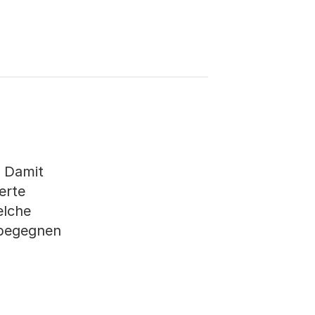
. Damit
erte
elche
 begegnen