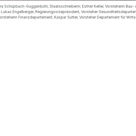
ara Schüpbach-Guggenbühl, Staatsschreiberin; Esther Keller, Vorsteherin Bau
r. Lukas Engelberger, Regierungsvizepräsident, Vorsteher Gesundheitsdeparte
Vorsteherin Finanzdepartement; Kaspar Sutter, Vorsteher Departement für Wirts