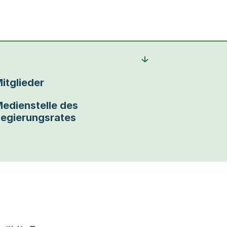
itglieder
edienstelle des
egierungsrates