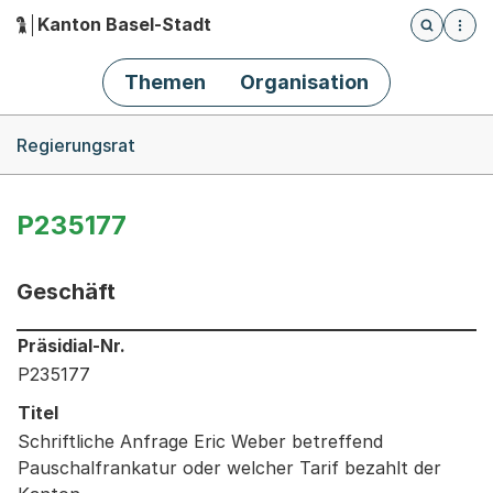
Kanton Basel-Stadt
Öffnet die
(Dieser Link führt zur Startseite)
Hauptnavigation
Themen
Organisation
Breadcrumb-Navigation
Regierungsrat
P235177
Geschäft
Informationen zum Ausgewählten Geschäft
Präsidial-Nr.
P235177
Titel
Schriftliche Anfrage Eric Weber betreffend
Pauschalfrankatur oder welcher Tarif bezahlt der