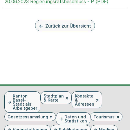
Externer 
20.06.2023 Regierungsratsbeschluss - P (PDF)
Zurück zur Übersicht
Fusszeile
Kanton
Stadtplan
Kontakte
Basel-
& Karte
&
Stadt als
Adressen
Arbeitgeber
Gesetzessammlung
Daten und
Tourismus
Statistiken
Veranstaltungen
Publikationen
Medien