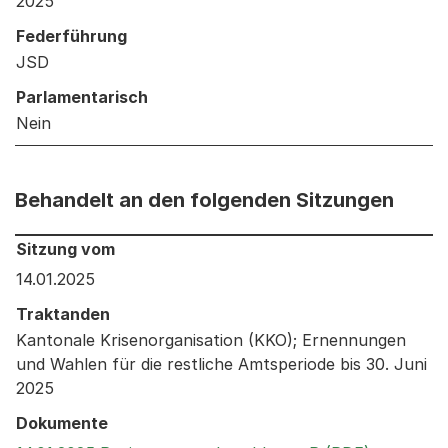
2025
Federführung
JSD
Parlamentarisch
Nein
Behandelt an den folgenden Sitzungen
Behandelt an den folgenden Sitzungen: Informationen 
Sitzung vom
14.01.2025
Traktanden
Kantonale Krisenorganisation (KKO); Ernennungen
und Wahlen für die restliche Amtsperiode bis 30. Juni
2025
Dokumente