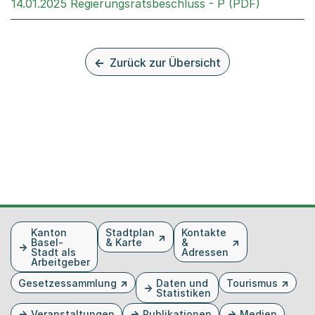
Externer 
14.01.2025 Regierungsratsbeschluss - P (PDF)
Zurück zur Übersicht
Fusszeile
Kanton
Stadtplan
Kontakte
Basel-
& Karte
&
Stadt als
Adressen
Arbeitgeber
Gesetzessammlung
Daten und
Tourismus
Statistiken
Veranstaltungen
Publikationen
Medien