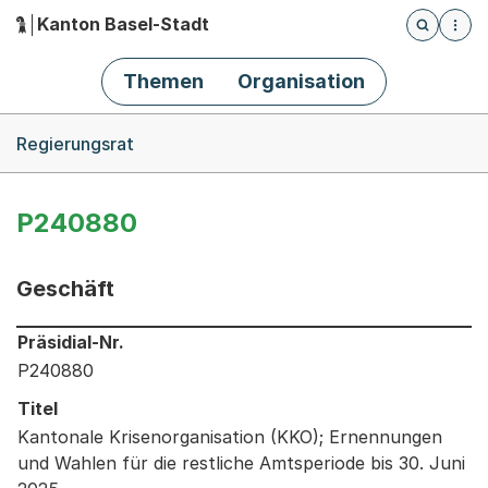
Kanton Basel-Stadt
Öffnet die
(Dieser Link führt zur Startseite)
Hauptnavigation
Themen
Organisation
Breadcrumb-Navigation
Regierungsrat
P240880
Geschäft
Informationen zum Ausgewählten Geschäft
Präsidial-Nr.
P240880
Titel
Kantonale Krisenorganisation (KKO); Ernennungen
und Wahlen für die restliche Amtsperiode bis 30. Juni