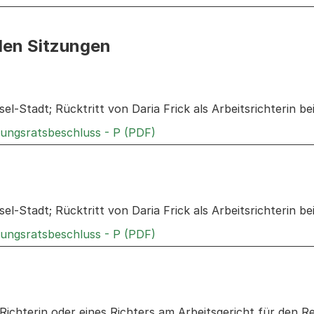
den Sitzungen
n: Informationen zu den Sitzungen zum Geschäft
sel-Stadt; Rücktritt von Daria Frick als Arbeitsrichterin be
Externer Link, wird in einem
rungsratsbeschluss - P (PDF)
n: Informationen zu den Sitzungen zum Geschäft
sel-Stadt; Rücktritt von Daria Frick als Arbeitsrichterin be
Externer Link, wird in einem
rungsratsbeschluss - P (PDF)
n: Informationen zu den Sitzungen zum Geschäft
Richterin oder eines Richters am Arbeitsgericht für den 