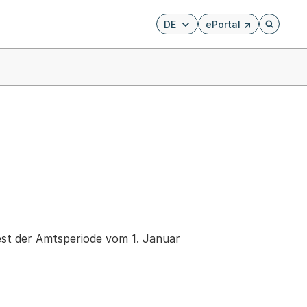
DE
ePortal
Externer Link, wird i
Öffnet di
Rest der Amtsperiode vom 1. Januar