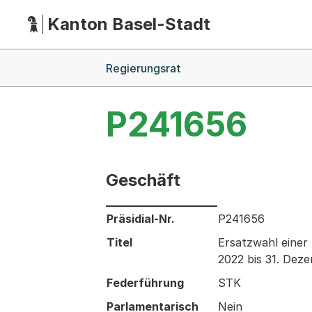
Kanton Basel-Stadt
Hauptnavigation
(Dieser Link führt zur Startseite)
Breadcrumb-Navigation
Regierungsrat
P241656
Geschäft
Informationen zum Ausgewählten Ges
Präsidial-Nr.
P241656
Titel
Ersatzwahl einer 
2022 bis 31. Deze
Federführung
STK
Parlamentarisch
Nein