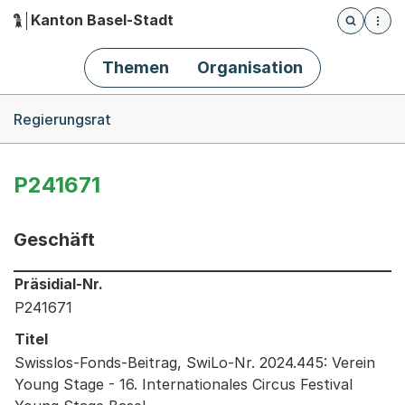
Kanton Basel-Stadt
Öffnet die
(Dieser Link führt zur Startseite)
Hauptnavigation
Themen
Organisation
Breadcrumb-Navigation
Regierungsrat
P241671
Geschäft
Informationen zum Ausgewählten Geschäft
Präsidial-Nr.
P241671
Titel
Swisslos-Fonds-Beitrag, SwiLo-Nr. 2024.445: Verein
Young Stage - 16. Internationales Circus Festival