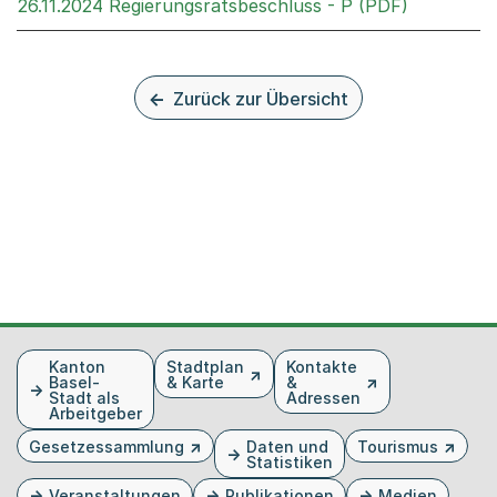
Externer L
26.11.2024 Regierungsratsbeschluss - P (PDF)
Zurück zur Übersicht
Fusszeile
Kanton
Stadtplan
Kontakte
Basel-
& Karte
&
Stadt als
Adressen
Arbeitgeber
Gesetzessammlung
Daten und
Tourismus
Statistiken
Veranstaltungen
Publikationen
Medien