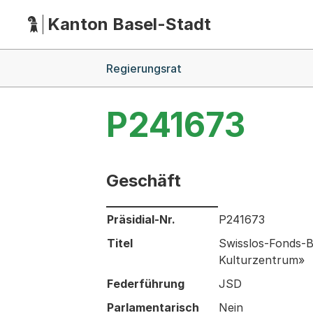
Kanton Basel-Stadt
Hauptnavigation
(Dieser Link führt zur Startseite)
Breadcrumb-Navigation
Regierungsrat
P241673
Geschäft
Informationen zum Ausgewählten Ges
Präsidial-Nr.
P241673
Titel
Swisslos-Fonds-B
Kulturzentrum»
Federführung
JSD
Parlamentarisch
Nein