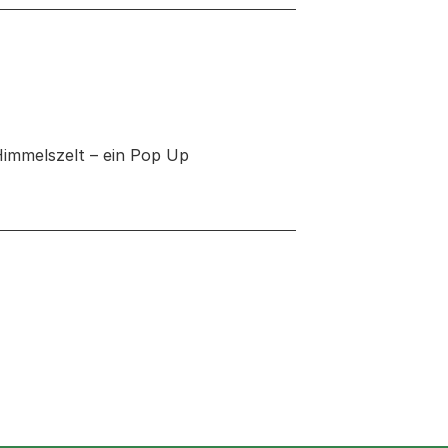
Himmelszelt – ein Pop Up
neuen Tab oder Fenster geöffnet