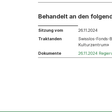
Behandelt an den folgen
Behandelt an den folgenden Sitzunge
Sitzung vom
26.11.2024
Traktanden
Swisslos-Fonds-B
Kulturzentrum»
Dokumente
26.11.2024 Regie