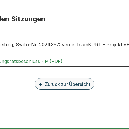
den Sitzungen
n: Informationen zu den Sitzungen zum Geschäft
eitrag, SwiLo-Nr. 2024.367: Verein teamKURT - Projekt «
Externer Link, wird in einem 
rungsratsbeschluss - P (PDF)
Zurück zur Übersicht