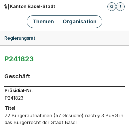
Kanton Basel-Stadt
Öffnet die
(Dieser Link führt zur Startseite)
Hauptnavigation
Themen
Organisation
Breadcrumb-Navigation
Regierungsrat
P241823
Geschäft
Informationen zum Ausgewählten Geschäft
Präsidial-Nr.
P241823
Titel
72 Bürgeraufnahmen (57 Gesuche) nach § 3 BüRG in
das Bürgerrecht der Stadt Basel