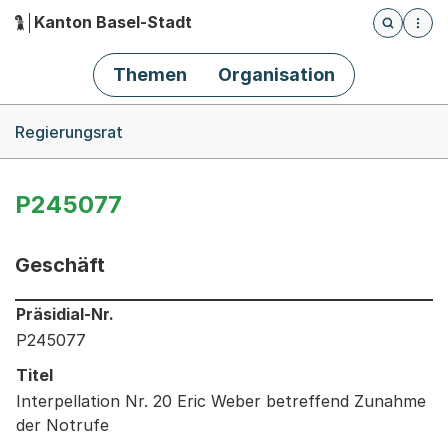
Kanton Basel-Stadt
Öffnet die
(Dieser Link führt zur Startseite)
Hauptnavigation
Themen
Organisation
Breadcrumb-Navigation
Regierungsrat
P245077
Geschäft
Informationen zum Ausgewählten Geschäft
Präsidial-Nr.
P245077
Titel
Interpellation Nr. 20 Eric Weber betreffend Zunahme
der Notrufe