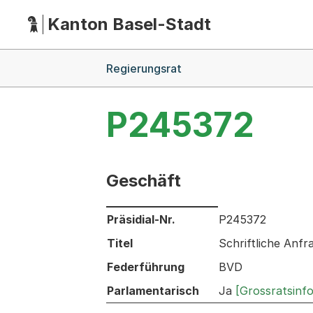
Kanton Basel-Stadt
Hauptnavigation
(Dieser Link führt zur Startseite)
Breadcrumb-Navigation
Regierungsrat
P245372
Geschäft
Informationen zum Ausgewählten Ges
Präsidial-Nr.
P245372
Titel
Schriftliche Anf
Federführung
BVD
Parlamentarisch
Ja
[Grossratsinf