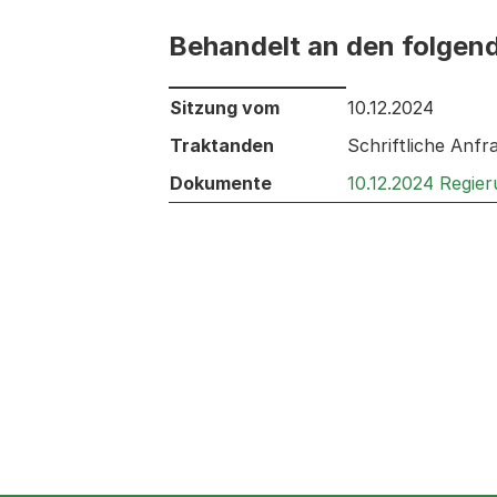
Behandelt an den folgen
Behandelt an den folgenden Sitzunge
Sitzung vom
10.12.2024
Traktanden
Schriftliche Anf
Dokumente
10.12.2024 Regie