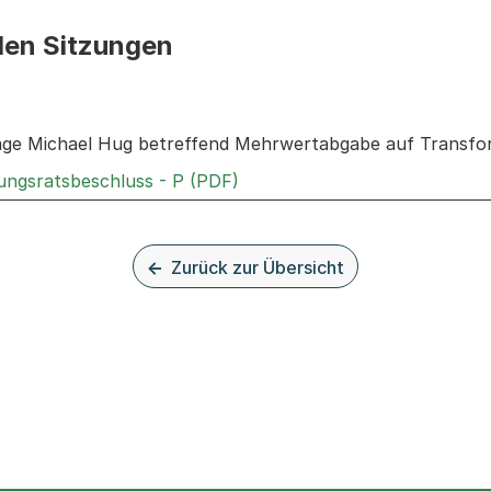
den Sitzungen
n: Informationen zu den Sitzungen zum Geschäft
rage Michael Hug betreffend Mehrwertabgabe auf Transfo
Externer Link, wird in einem 
rungsratsbeschluss - P (PDF)
Zurück zur Übersicht