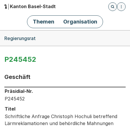
Kanton Basel-Stadt
Öffnet die
(Dieser Link führt zur Startseite)
Hauptnavigation
Themen
Organisation
Breadcrumb-Navigation
Regierungsrat
P245452
Geschäft
Informationen zum Ausgewählten Geschäft
Präsidial-Nr.
P245452
Titel
Schriftliche Anfrage Christoph Hochuli betreffend
Lärmreklamationen und behördliche Mahnungen