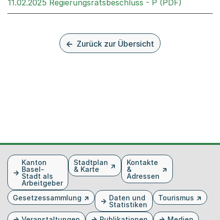
Externer 
11.02.2025 Regierungsratsbeschluss - P (PDF)
Zurück zur Übersicht
Fusszeile
Kanton
Stadtplan
Kontakte
Basel-
& Karte
&
Stadt als
Adressen
Arbeitgeber
Gesetzessammlung
Daten und
Tourismus
Statistiken
Veranstaltungen
Publikationen
Medien