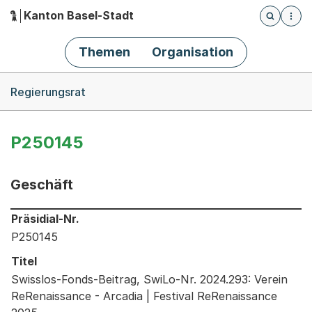
Kanton Basel-Stadt
Öffnet die
(Dieser Link führt zur Startseite)
Hauptnavigation
Themen
Organisation
Breadcrumb-Navigation
Regierungsrat
P250145
Geschäft
Informationen zum Ausgewählten Geschäft
Präsidial-Nr.
P250145
Titel
Swisslos-Fonds-Beitrag, SwiLo-Nr. 2024.293: Verein
ReRenaissance - Arcadia | Festival ReRenaissance