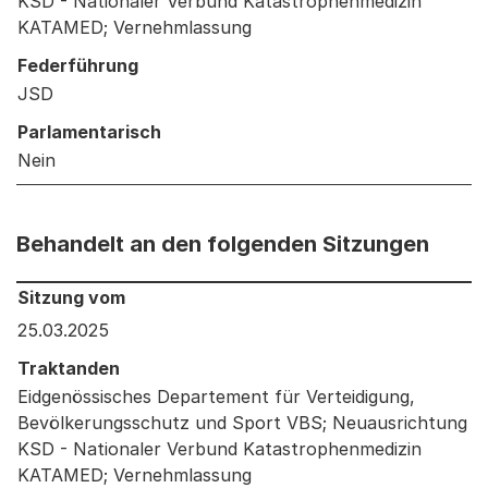
KSD - Nationaler Verbund Katastrophenmedizin
KATAMED; Vernehmlassung
Federführung
JSD
Parlamentarisch
Nein
Behandelt an den folgenden Sitzungen
Behandelt an den folgenden Sitzungen: Informationen 
Sitzung vom
25.03.2025
Traktanden
Eidgenössisches Departement für Verteidigung,
Bevölkerungsschutz und Sport VBS; Neuausrichtung
KSD - Nationaler Verbund Katastrophenmedizin
KATAMED; Vernehmlassung