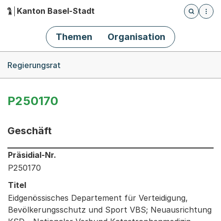
Kanton Basel-Stadt
Öffnet die
(Dieser Link führt zur Startseite)
Hauptnavigation
Themen
Organisation
Breadcrumb-Navigation
Regierungsrat
P250170
Geschäft
Informationen zum Ausgewählten Geschäft
Präsidial-Nr.
P250170
Titel
Eidgenössisches Departement für Verteidigung,
Bevölkerungsschutz und Sport VBS; Neuausrichtung