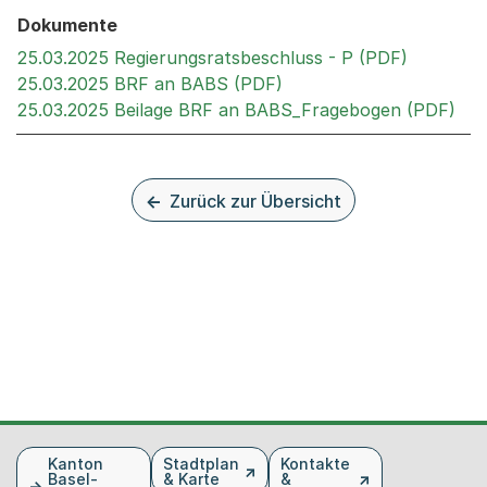
Dokumente
Externer 
25.03.2025 Regierungsratsbeschluss - P (PDF)
Externer Link, wird in 
25.03.2025 BRF an BABS (PDF)
Ext
25.03.2025 Beilage BRF an BABS_Fragebogen (PDF)
Zurück zur Übersicht
Fusszeile
Kanton
Stadtplan
Kontakte
Basel-
& Karte
&