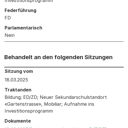
Investitionsprogramm
Federführung
FD
Parlamentarisch
Nein
Behandelt an den folgenden Sitzungen
Behandelt an den folgenden Sitzungen: Informationen 
Sitzung vom
18.03.2025
Traktanden
Bildung; ED/ZD; Neuer Sekundarschulstandort
«Gartenstrasse», Mobiliar; Aufnahme ins
Investitionsprogramm
Dokumente