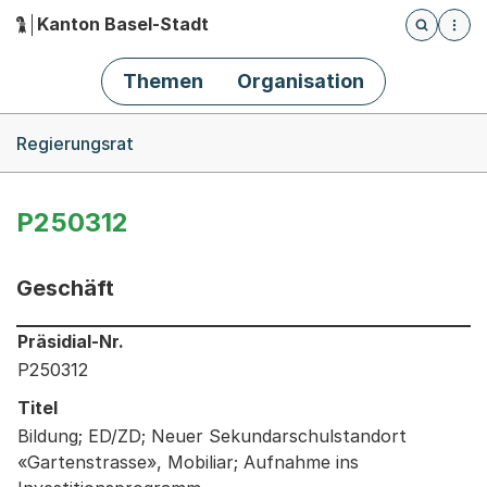
Kanton Basel-Stadt
Öffnet die
(Dieser Link führt zur Startseite)
Hauptnavigation
Themen
Organisation
Breadcrumb-Navigation
Regierungsrat
P250312
Geschäft
Informationen zum Ausgewählten Geschäft
Präsidial-Nr.
P250312
Titel
Bildung; ED/ZD; Neuer Sekundarschulstandort
«Gartenstrasse», Mobiliar; Aufnahme ins