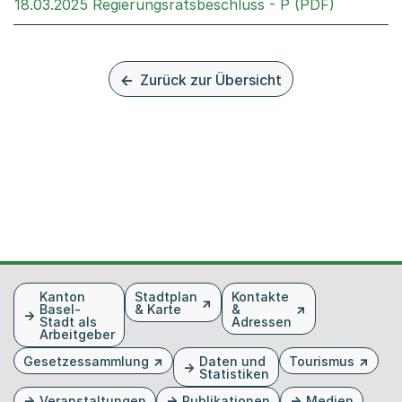
Externer 
18.03.2025 Regierungsratsbeschluss - P (PDF)
Zurück zur Übersicht
Fusszeile
Kanton
Stadtplan
Kontakte
Basel-
& Karte
&
Stadt als
Adressen
Arbeitgeber
Gesetzessammlung
Daten und
Tourismus
Statistiken
Veranstaltungen
Publikationen
Medien