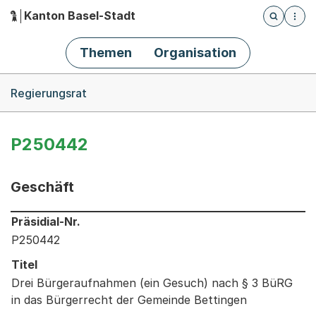
Kanton Basel-Stadt
Öffnet die
(Dieser Link führt zur Startseite)
Hauptnavigation
Themen
Organisation
Breadcrumb-Navigation
Regierungsrat
P250442
Geschäft
Informationen zum Ausgewählten Geschäft
Präsidial-Nr.
P250442
Titel
Drei Bürgeraufnahmen (ein Gesuch) nach § 3 BüRG
in das Bürgerrecht der Gemeinde Bettingen