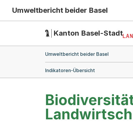
Umweltbericht beider Basel
Hauptnavigation
(Dieser Link führt zur Startseite)
Kanton Basel-Stadt
Breadcrumb-Navigation
Umweltbericht beider Basel
Indikatoren-Übersicht
Biodiversitä
Landwirtsch