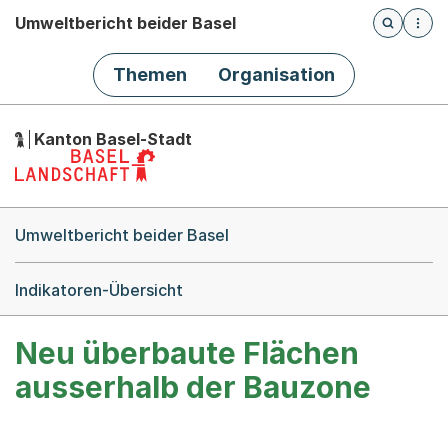
Umweltbericht beider Basel
Öffnet die
(Dieser Link führt zur Startseite)
Hauptnavigation
Themen
Organisation
Kanton Basel-Stadt
Breadcrumb-Navigation
Umweltbericht beider Basel
Indikatoren-Übersicht
Neu überbaute Flächen
ausserhalb der Bauzone