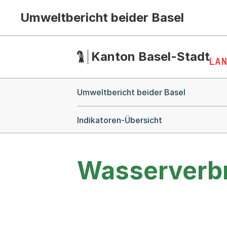
Umweltbericht beider Basel
Hauptnavigation
(Dieser Link führt zur Startseite)
Kanton Basel-Stadt
Breadcrumb-Navigation
Umweltbericht beider Basel
Indikatoren-Übersicht
Wasserverbr