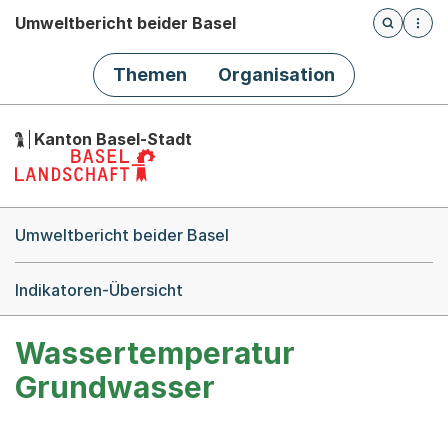
Umweltbericht beider Basel
Öffnet die
(Dieser Link führt zur Startseite)
Hauptnavigation
Themen
Organisation
Kanton Basel-Stadt
Breadcrumb-Navigation
Umweltbericht beider Basel
Indikatoren-Übersicht
Wassertemperatur
Grundwasser