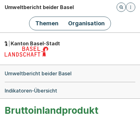
Umweltbericht beider Basel
Öffnet die
(Dieser Link führt zur Startseite)
Hauptnavigation
Themen
Organisation
Kanton Basel-Stadt
Breadcrumb-Navigation
Umweltbericht beider Basel
Indikatoren-Übersicht
Bruttoinlandprodukt