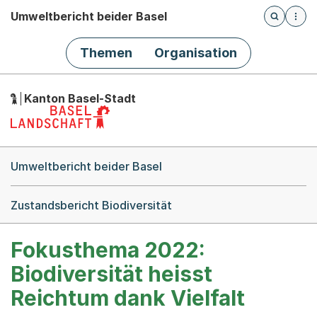
Umweltbericht beider Basel
Öffnet die
(Dieser Link führt zur Startseite)
Hauptnavigation
Themen
Organisation
Kanton Basel-Stadt
Breadcrumb-Navigation
Umweltbericht beider Basel
Zustandsbericht Biodiversität
Fokusthema 2022:
Biodiversität heisst
Reichtum dank Vielfalt